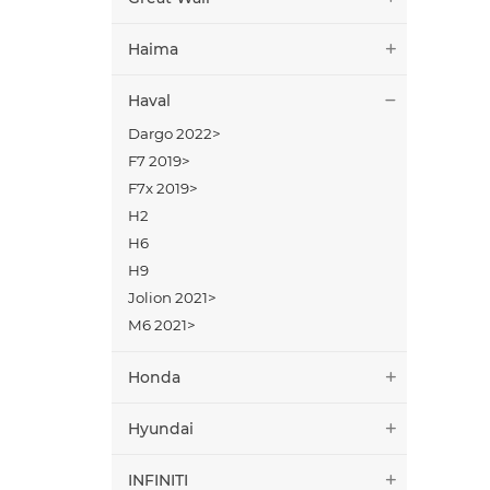
Haima
Haval
Dargo 2022>
F7 2019>
F7x 2019>
H2
H6
H9
Jolion 2021>
M6 2021>
Honda
Hyundai
INFINITI