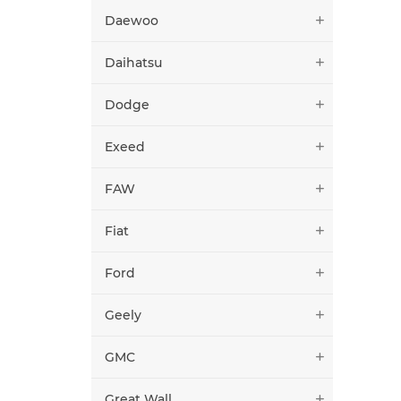
Daewoo
Daihatsu
Dodge
Exeed
FAW
Fiat
Ford
Geely
GMC
Great Wall