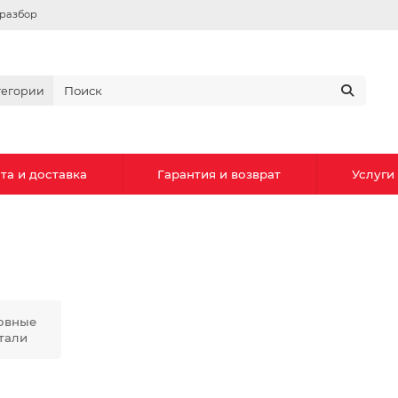
вразбор
тегории
та и доставка
Гарантия и возврат
Услуги
овные
тали