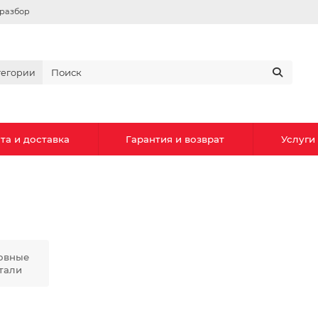
вразбор
тегории
та и доставка
Гарантия и возврат
Услуги
овные
тали