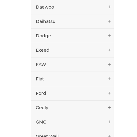
Daewoo
Daihatsu
Dodge
Exeed
FAW
Fiat
Ford
Geely
GMC
Great Wall