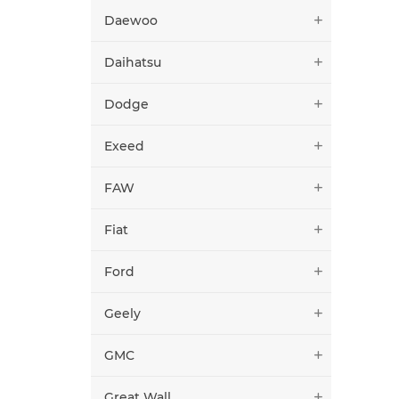
Daewoo
Daihatsu
Dodge
Exeed
FAW
Fiat
Ford
Geely
GMC
Great Wall