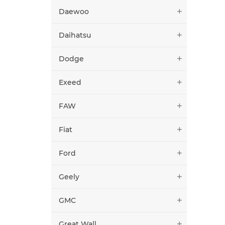
Daewoo
Daihatsu
Dodge
Exeed
FAW
Fiat
Ford
Geely
GMC
Great Wall