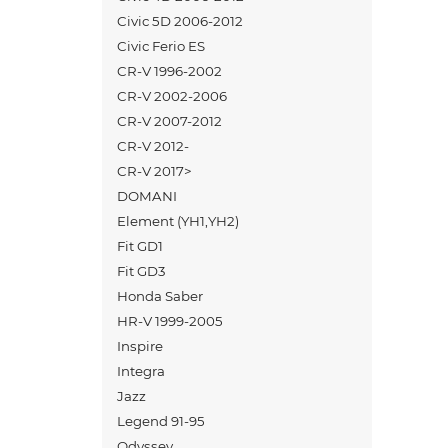
Civic 5D 2006-2012
Civic Ferio ES
CR-V 1996-2002
CR-V 2002-2006
CR-V 2007-2012
CR-V 2012-
CR-V 2017>
DOMANI
Element (YH1,YH2)
Fit GD1
Fit GD3
Honda Saber
HR-V 1999-2005
Inspire
Integra
Jazz
Legend 91-95
Odyssey