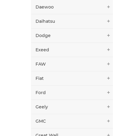
Daewoo
Daihatsu
Dodge
Exeed
FAW
Fiat
Ford
Geely
GMC
Great Wall