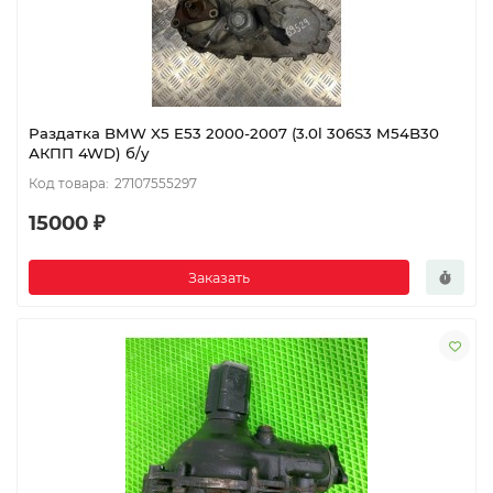
Раздатка BMW X5 E53 2000-2007 (3.0l 306S3 M54B30
АКПП 4WD) б/у
27107555297
15000 ₽
Заказать