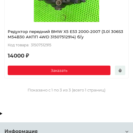
Редуктор передний BMW X5 E53 2000-2007 (3.0l 306S3
M54B30 АКПП 4WD 31507512914) б/у
31507512915
14000 ₽
Заказать
Показано с 1 по 3 из 3 (всего 1 страниц)
Информация