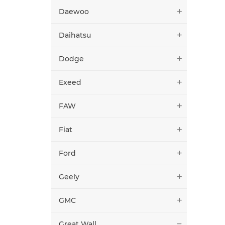
Daewoo
Daihatsu
Dodge
Exeed
FAW
Fiat
Ford
Geely
GMC
Great Wall