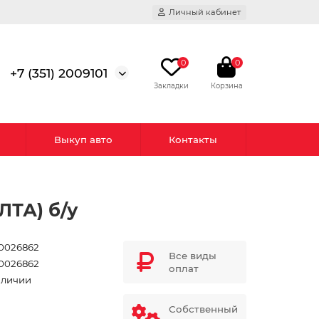
Личный кабинет
0
0
+7 (351) 2009101
Выкуп авто
Контакты
ЛТА) б/у
0026862
Все виды
0026862
оплат
аличии
Собственный