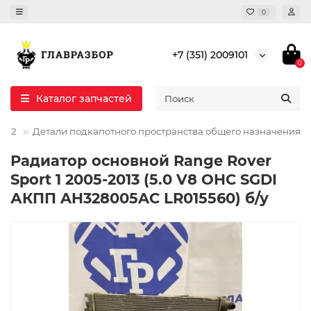
0
+7 (351) 2009101
0
Каталог запчастей
2012
Детали подкапотного пространства общего назначения
Радиатор основной Range Rover
Sport 1 2005-2013 (5.0 V8 OHC SGDI
АКПП AH328005AC LR015560) б/у